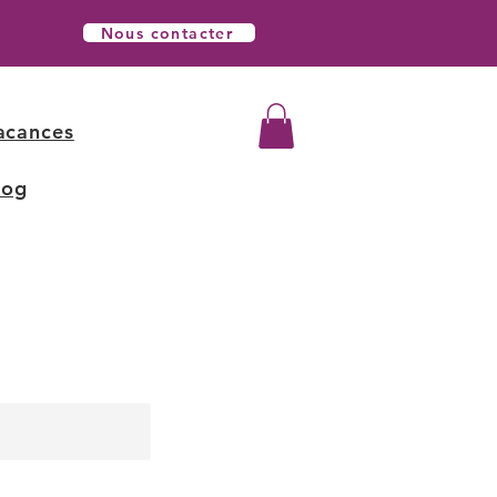
Nous contacter
acances
log