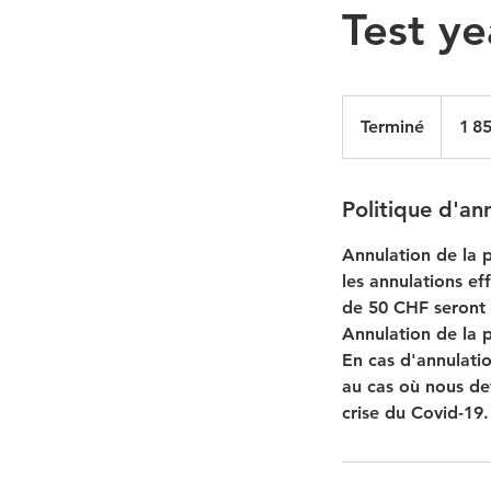
Test ye
1 850
francs
Terminé
T
1 8
suisses
e
r
m
Politique d'an
i
Annulation de la 
n
les annulations ef
é
de 50 CHF seront 
Annulation de la 
En cas d'annulati
au cas où nous dev
crise du Covid-19.