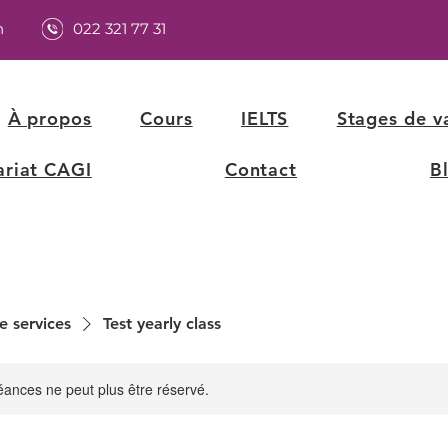
h
022 321 77 31
À propos
Cours
IELTS
Stages de v
ariat CAGI
Contact
B
e services
Test yearly class
ances ne peut plus être réservé.