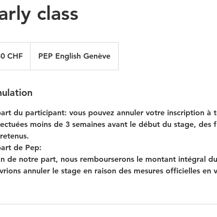
arly class
50 CHF
PEP English Genève
nulation
part du participant: vous pouvez annuler votre inscription à
fectuées moins de 3 semaines avant le début du stage, des fr
retenus.
part de Pep:
on de notre part, nous rembourserons le montant intégral du
rions annuler le stage en raison des mesures officielles en v