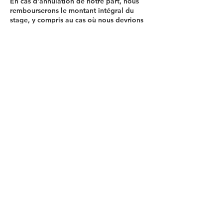
En cas d'annulation de notre part, nous
rembourserons le montant intégral du
stage, y compris au cas où nous devrions
annuler le stage en raison des mesures
officielles en vigueur liées à la crise du
Covid-19.
Coordonnées
022 321 77 31
admissions@pepenglish.ch
Rue du Stand 40, Genève, Suisse
Conditions générales