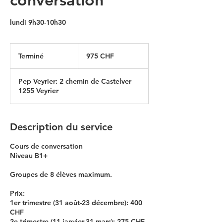
lundi 9h30-10h30
975
francs
Terminé
T
975 CHF
suisses
e
r
Pep Veyrier: 2 chemin de Castelver
m
1255 Veyrier
i
n
é
Description du service
Cours de conversation
Niveau B1+
Groupes de 8 élèves maximum.
Prix:
1er trimestre (31 août-23 décembre): 400
CHF
2e trimestre (11 janvier-31 mars): 275 CHF