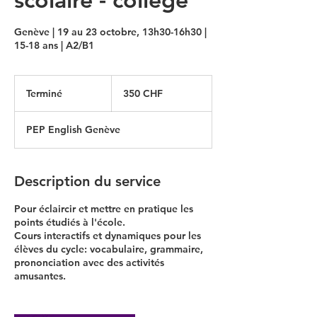
Genève | 19 au 23 octobre, 13h30-16h30 |
15-18 ans | A2/B1
350
francs
Terminé
T
350 CHF
suisses
e
r
PEP English Genève
m
i
n
é
Description du service
Pour éclaircir et mettre en pratique les
points étudiés à l'école.
Cours interactifs et dynamiques pour les
élèves du cycle: vocabulaire, grammaire,
prononciation avec des activités
amusantes.