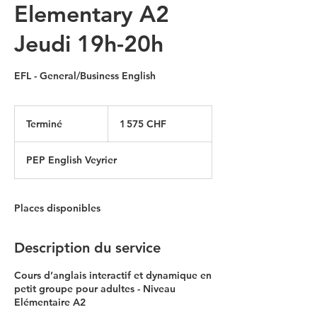
Elementary A2
Jeudi 19h-20h
EFL - General/Business English
1 575
francs
Terminé
T
1 575 CHF
suisses
e
r
PEP English Veyrier
m
i
n
é
Places disponibles
Description du service
Cours d’anglais interactif et dynamique en
petit groupe pour adultes - Niveau
Elémentaire A2