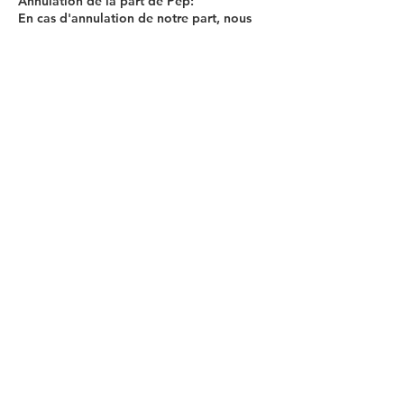
Annulation de la part de Pep:
En cas d'annulation de notre part, nous
rembourserons le montant intégral du
stage, y compris au cas où nous devrions
annuler le stage en raison des mesures
officielles en vigueur liées à la crise du
Covid-19.
Coordonnées
Chemin de Castelver 2, Veyrier, Suisse
Conditions générales
Politique de confidentialité