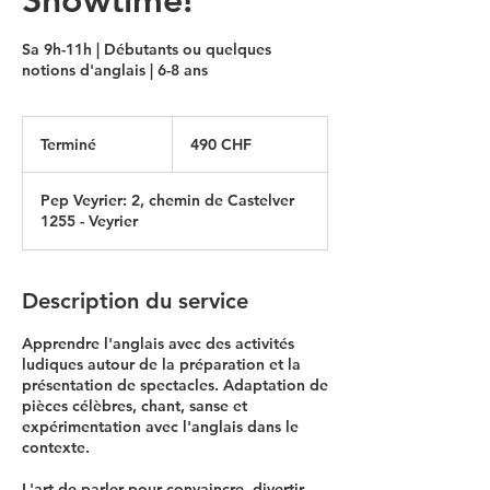
Sa 9h-11h | Débutants ou quelques
notions d'anglais | 6-8 ans
490
francs
Terminé
T
490 CHF
suisses
e
r
Pep Veyrier: 2, chemin de Castelver
m
1255 - Veyrier
i
n
é
Description du service
Apprendre l'anglais avec des activités
ludiques autour de la préparation et la
présentation de spectacles. Adaptation de
pièces célèbres, chant, sanse et
expérimentation avec l'anglais dans le
contexte.
L'art de parler pour convaincre, divertir,