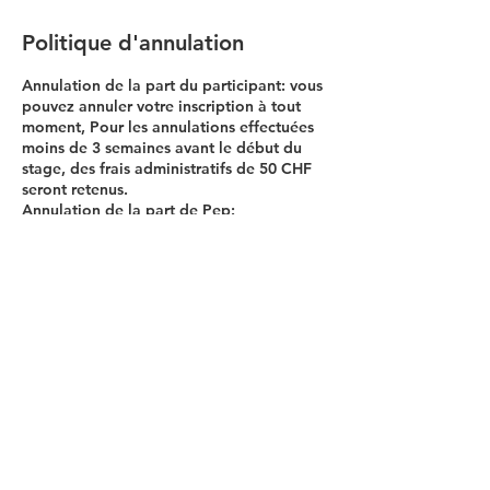
Politique d'annulation
Annulation de la part du participant: vous
pouvez annuler votre inscription à tout
moment, Pour les annulations effectuées
moins de 3 semaines avant le début du
stage, des frais administratifs de 50 CHF
seront retenus.
Annulation de la part de Pep:
En cas d'annulation de notre part, nous
rembourserons le montant intégral du
stage, y compris au cas où nous devrions
annuler le stage en raison des mesures
officielles en vigueur liées à la crise du
Covid-19.
Coordonnées
022 321 77 31