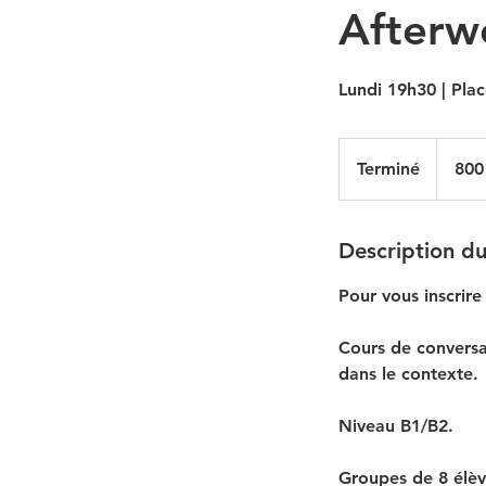
Afterw
Lundi 19h30 | Plac
800
francs
Terminé
T
800
suisses
e
r
m
Description du
i
Pour vous inscrir
n
é
Cours de conversat
dans le contexte.
Niveau B1/B2.
Groupes de 8 élè