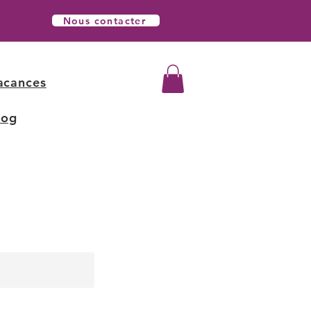
Nous contacter
acances
log