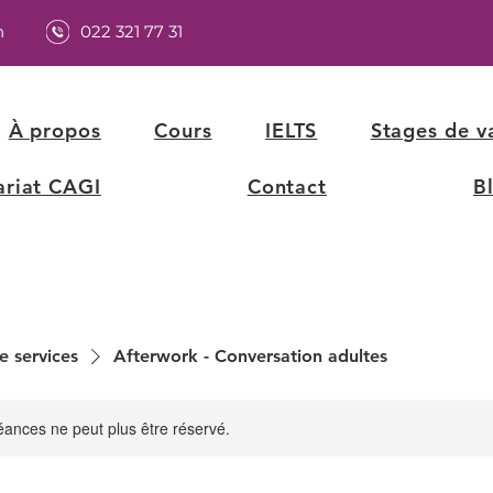
h
022 321 77 31
À propos
Cours
IELTS
Stages de v
ariat CAGI
Contact
B
e services
Afterwork - Conversation adultes
ances ne peut plus être réservé.