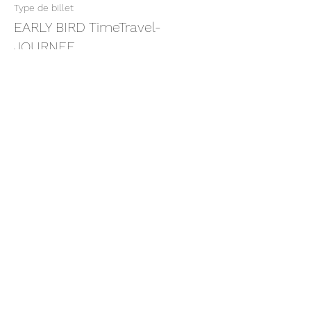
Type de billet
EARLY BIRD TimeTravel-
JOURNEE
Plus d'info
Prix
495,00 CHF
Partager cet événement