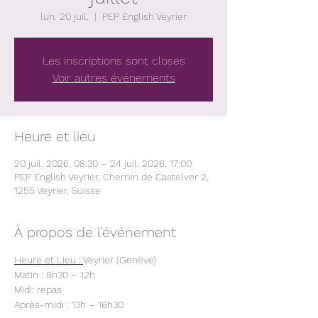
lun. 20 juil.
  |  
PEP English Veyrier
Les inscriptions sont closes
Voir autres événements
Heure et lieu
20 juil. 2026, 08:30 – 24 juil. 2026, 17:00
PEP English Veyrier, Chemin de Castelver 2,
1255 Veyrier, Suisse
À propos de l'événement
Heure et Lieu : 
Veyrier (Genève)
Matin : 8h30 – 12h 
Midi: repas
Après-midi : 13h – 16h30 