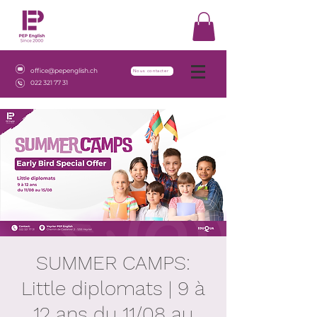
office@pepenglish.ch
Nous contacter
022 321 77 31
SUMMER CAMPS:
Little diplomats | 9 à
12 ans du 11/08 au