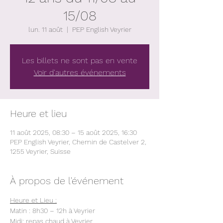
15/08
lun. 11 août
  |  
PEP English Veyrier
Les billets ne sont pas en vente
Voir d'autres événements
Heure et lieu
11 août 2025, 08:30 – 15 août 2025, 16:30
PEP English Veyrier, Chemin de Castelver 2,
1255 Veyrier, Suisse
À propos de l'événement
Heure et Lieu :
Matin : 8h30 – 12h à Veyrier
Midi: repas chaud à Veyrier