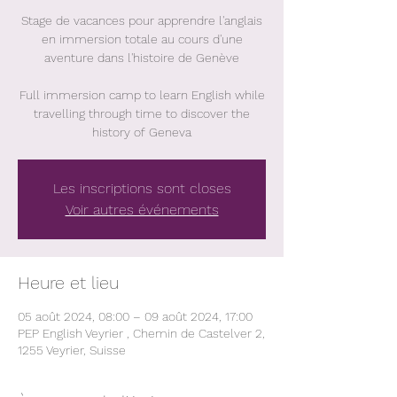
Stage de vacances pour apprendre l'anglais
en immersion totale au cours d'une
aventure dans l'histoire de Genève
Full immersion camp to learn English while
travelling through time to discover the
history of Geneva
Les inscriptions sont closes
Voir autres événements
Heure et lieu
05 août 2024, 08:00 – 09 août 2024, 17:00
PEP English Veyrier , Chemin de Castelver 2,
1255 Veyrier, Suisse