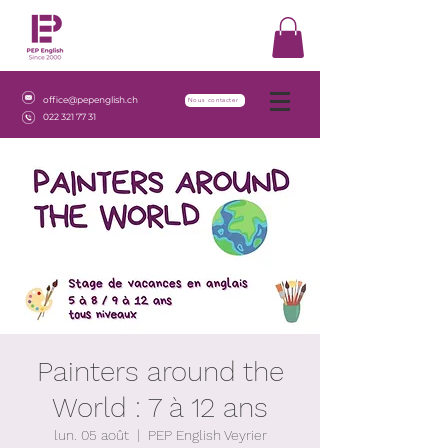
office@pepenglish.ch
Nous contacter
022 321 77 31
Painters around the
World : 7 à 12 ans
lun. 05 août
  |  
PEP English Veyrier