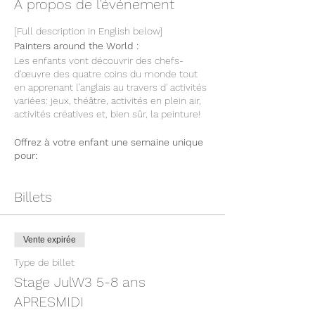
À propos de l'événement
[Full description in English below]
Painters around the World :
Les enfants vont découvrir des chefs-
d'œuvre des quatre coins du monde tout
en apprenant l’anglais au travers d' activités
variées: jeux, théâtre, activités en plein air,
activités créatives et, bien sûr, la peinture!
Offrez à votre enfant une semaine unique
pour:
· Apprendre l’anglais dans le contexte
· Stimuler tous les sens au travers des
Billets
activités interactives et amusantes
· Explorer l'anglais par le mouvement et
des activités créatives à choix.
· Développer la prononciation, le
Vente expirée
vocabulaire, les expressions.
Type de billet
Informations pratiques:
Stage JulW3 5-8 ans
Stages en petits groupes (max. 10 enfants)
APRESMIDI
en immersion totale pour tous les niveaux