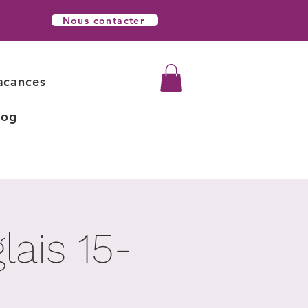
Nous contacter
acances
log
ais 15-