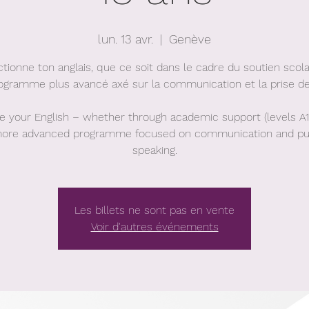
lun. 13 avr.
  |  
Genève
ctionne ton anglais, que ce soit dans le cadre du soutien scola
ogramme plus avancé axé sur la communication et la prise de
e your English – whether through academic support (levels A1
ore advanced programme focused on communication and pu
speaking.
Les billets ne sont pas en vente
Voir d'autres événements