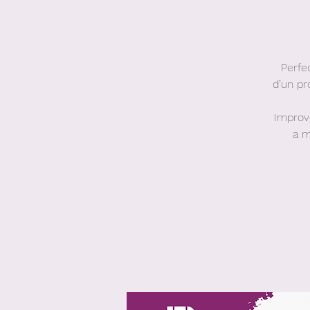
Perfe
d’un pr
Improv
a m