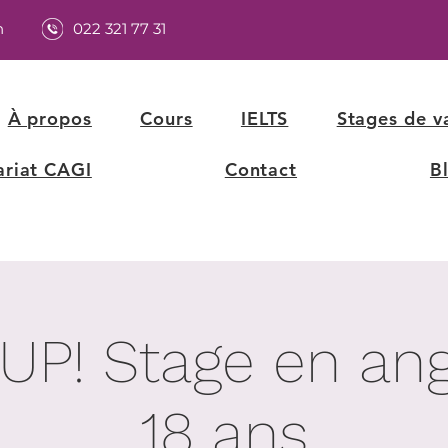
h
022 321 77 31
À propos
Cours
IELTS
Stages de v
ariat CAGI
Contact
B
UP! Stage en angl
18 ans