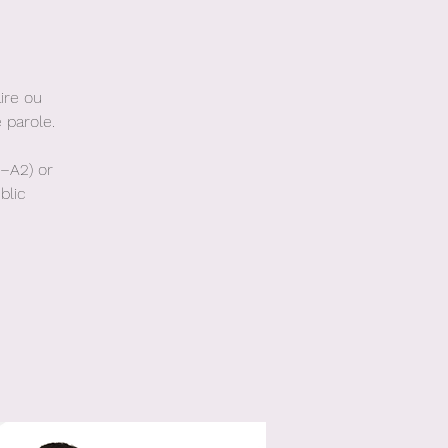
ire ou
 parole.
–A2) or
blic