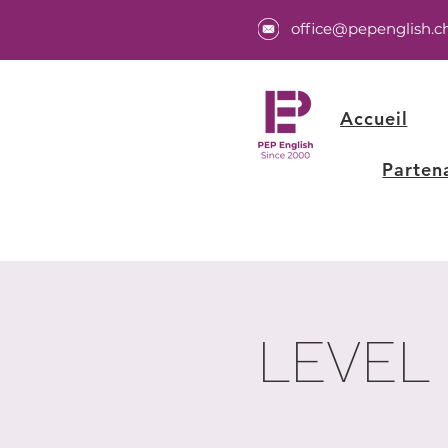
office@pepenglish.c
Accueil
Parten
LEVEL 