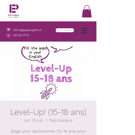
office@pepenglish.ch
Nous contacter
022 321 77 31
Level-Up! (15-18 ans)
lun. 01 juil.
  |  
Pep Geneva
Stage pour adolescents (15-18 ans) pour