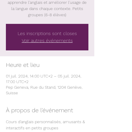
apprendre l'anglais et améliorer l'usage de
la langue dans chaque contexte. Petits
groupes (6-8 élèves)
Les inscriptions sont closes
Voir autres événements
Heure et lieu
01 juil. 2024, 14:00 UTC+2 – 05 juil. 2024,
17:00 UTC+2
Pep Geneva, Rue du Stand, 1204 Genève,
Suisse
À propos de l'événement
Cours d'anglais personnalisés, amusants & 
interactifs en petits groupes