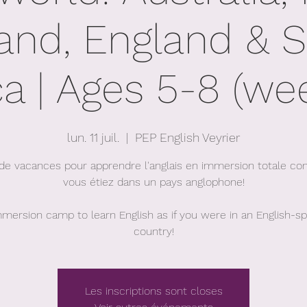
and, England & 
ca | Ages 5-8 (we
lun. 11 juil.
  |  
PEP English Veyrier
de vacances pour apprendre l'anglais en immersion totale c
vous étiez dans un pays anglophone!
mmersion camp to learn English as if you were in an English-s
country!
Les inscriptions sont closes