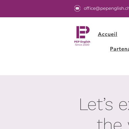
office@pepenglish.c
Accueil
Parten
Let’s 
the 