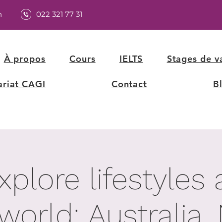
h
022 321 77 31
À propos
Cours
IELTS
Stages de v
ariat CAGI
Contact
B
explore lifestyles
world: Australia