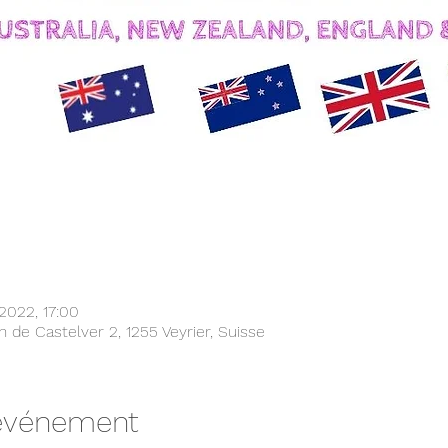
. 2022, 17:00
n de Castelver 2, 1255 Veyrier, Suisse
'événement