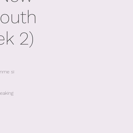
South
ek 2)
omme si
peaking