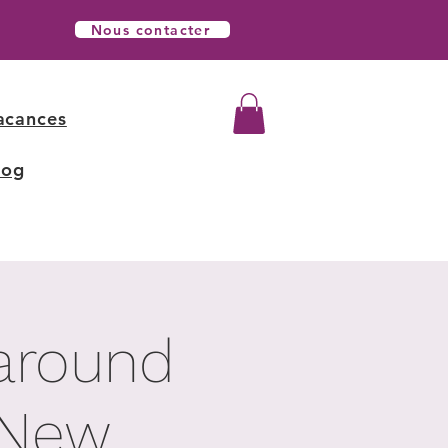
Nous contacter
acances
log
 around
, New