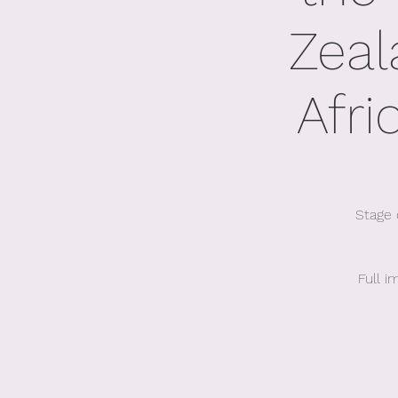
Zeal
Afri
Stage 
Full i