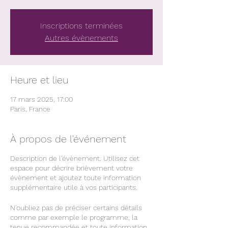
Inscriptions terminées
Autres évènements
Heure et lieu
17 mars 2025, 17:00
Paris, France
À propos de l'événement
Description de l'évènement. Utilisez cet
espace pour décrire brièvement votre
évènement et ajoutez toute information
supplémentaire utile à vos participants.
N'oubliez pas de préciser certains détails
comme par exemple le programme, la
tenue recommandée et toute information