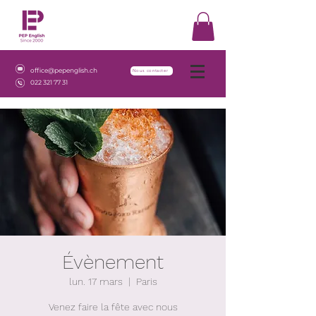
office@pepenglish.ch
Nous contacter
022 321 77 31
Évènement
lun. 17 mars
  |  
Paris
Venez faire la fête avec nous