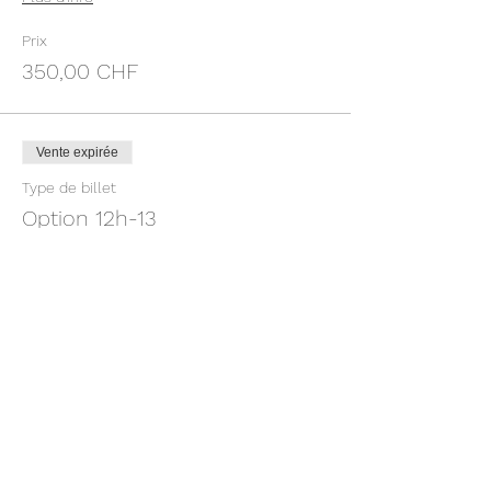
Prix
350,00 CHF
Vente expirée
Type de billet
Option 12h-13
Plus d'info
Prix
50,00 CHF
Vente expirée
Type de billet
Option 12h-13h + lunch