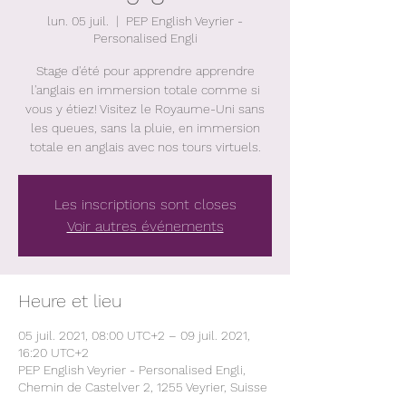
lun. 05 juil.
  |  
PEP English Veyrier -
Personalised Engli
Stage d'été pour apprendre apprendre
l'anglais en immersion totale comme si
vous y étiez! Visitez le Royaume-Uni sans
les queues, sans la pluie, en immersion
totale en anglais avec nos tours virtuels.
Les inscriptions sont closes
Voir autres événements
Heure et lieu
05 juil. 2021, 08:00 UTC+2 – 09 juil. 2021,
16:20 UTC+2
PEP English Veyrier - Personalised Engli,
Chemin de Castelver 2, 1255 Veyrier, Suisse