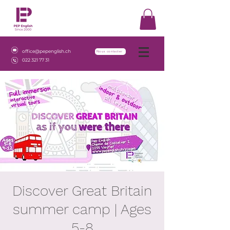
office@pepenglish.ch
Nous contacter
022 321 77 31
Discover Great Britain
summer camp | Ages
5-8