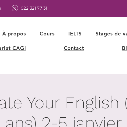
h
022 321 77 31
À propos
Cours
IELTS
Stages de v
ariat CAGI
Contact
B
ate Your English 
ans) 2-5 janvier