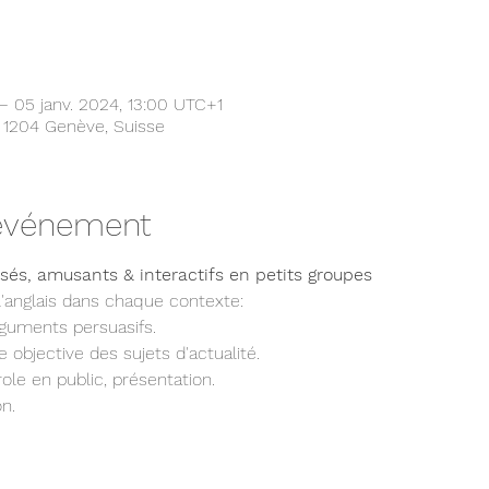
– 05 janv. 2024, 13:00 UTC+1
 1204 Genève, Suisse
'événement
sés, amusants & interactifs en petits groupes
l'anglais dans chaque contexte:
rguments persuasifs.
 objective des sujets d'actualité.
ole en public, présentation.
n.