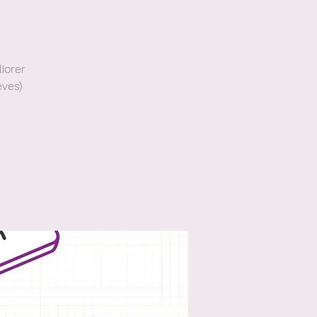
iorer
èves)