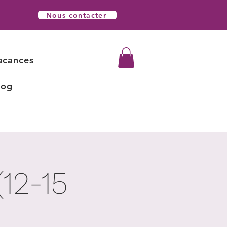
Nous contacter
acances
log
(12-15