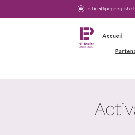
office@pepenglish.c
Accueil
Parten
Activ