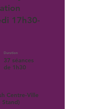
ation
di 17h30-
Duration
37 séances
de 1h30
sh Centre-Ville
u Stand)