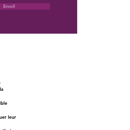
Enroll
 
la 
ble 
er leur 