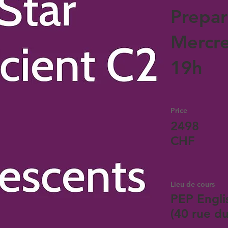
Prepar
Mercre
19h
Price
2498
CHF
Lieu de cours
PEP Engli
(40 rue d