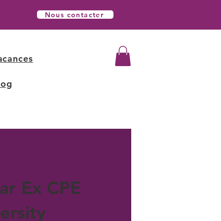
Nous contacter
acances
log
ar Ex CPE
ersity