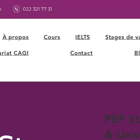
h
022 321 77 31
À propos
Cours
IELTS
Stages de v
ariat CAGI
Contact
B
PEP St
& Univ