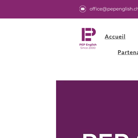
office@pepenglish.c
Accueil
Parten