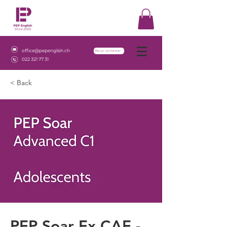
office@pepenglish.ch
Nous contacter
022 321 77 31
< Back
PEP Soar Ex CAE -