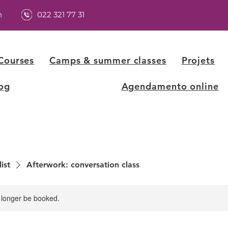
h
022 321 77 31
Courses
Camps & summer classes
Projets
og
Agendamento online
list
Afterwork: conversation class
 longer be booked.