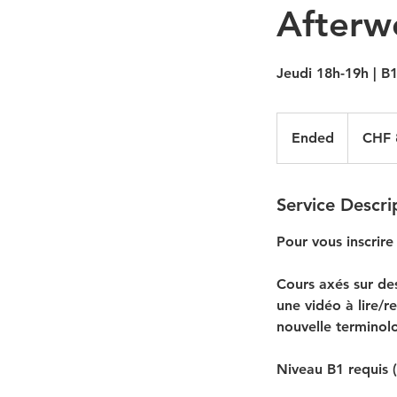
Afterwo
Jeudi 18h-19h | B1
875
Swiss
Ended
E
CHF 
francs
n
d
e
Service Descri
d
Pour vous inscrir
Cours axés sur des
une vidéo à lire/r
nouvelle terminol
Niveau B1 requis 