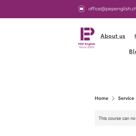
office@pepenglish.c
About us
Bl
Home
Service 
This course can no