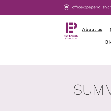
office@pepenglish.c
About us
Bl
SUMM