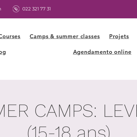
h
022 321 77 31
Courses
Camps & summer classes
Projets
og
Agendamento online
ER CAMPS: LEV
(15-18 ans)