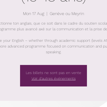
Mon 17 Aug
  |  
Genève ou Meyrin
ctionne ton anglais, que ce soit dans le cadre du soutien scola
ogramme plus avancé axé sur la communication et la prise de
e your English – whether through academic support (levels A1
ore advanced programme focused on communication and pu
speaking.
Les billets ne sont pas en vente
Voir d'autres événements