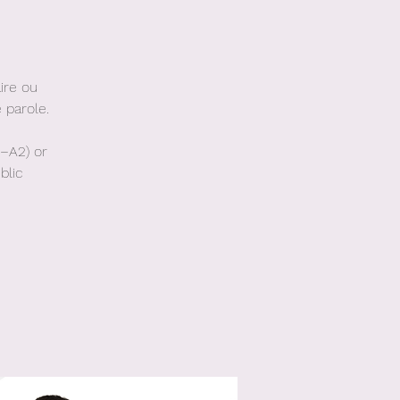
ire ou
 parole.
–A2) or
blic