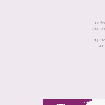
Perfe
d’un pr
Improv
a m