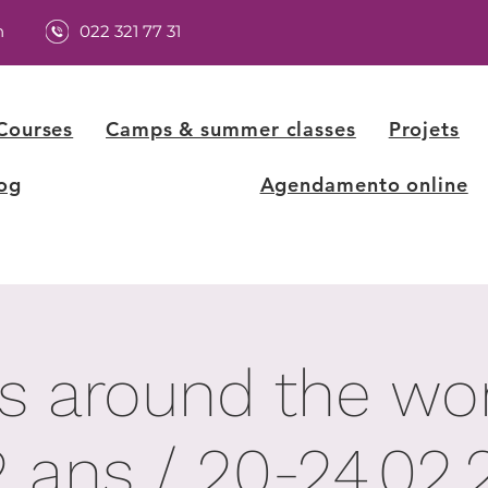
h
022 321 77 31
Courses
Camps & summer classes
Projets
og
Agendamento online
 around the wor
2 ans / 20-24.02.