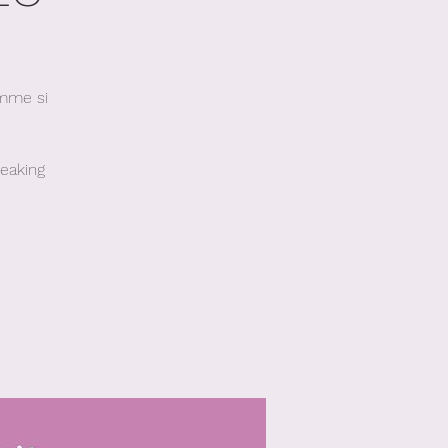
omme si
peaking