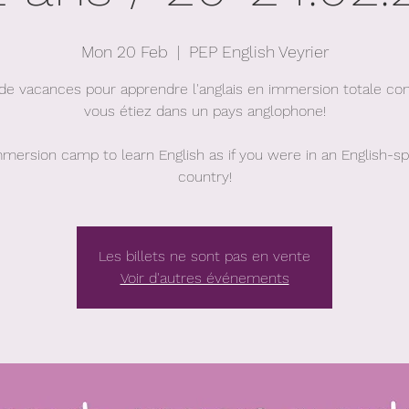
Mon 20 Feb
  |  
PEP English Veyrier
de vacances pour apprendre l'anglais en immersion totale c
vous étiez dans un pays anglophone!
mmersion camp to learn English as if you were in an English-s
country!
Les billets ne sont pas en vente
Voir d'autres événements