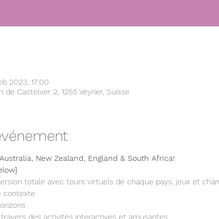
eb 2023, 17:00
n de Castelver 2, 1255 Veyrier, Suisse
'événement
ustralia, New Zealand, England & South Africa!
elow]
sion totale avec tours virtuels de chaque pays, jeux et chan
le contexte
orizons
 travers des activités interactives et amusantes