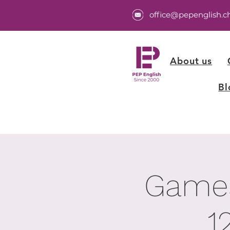
office@pepenglish.c
About us
Bl
Games
1