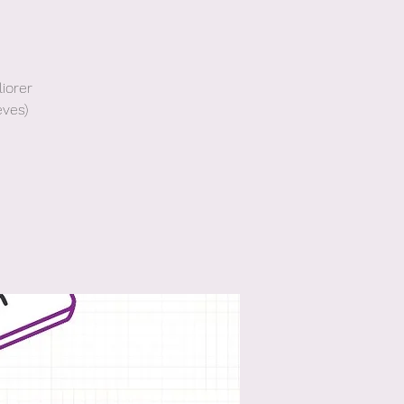
iorer
èves)