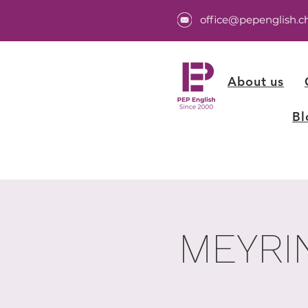
office@pepenglish.c
About us
Bl
MEYRIN