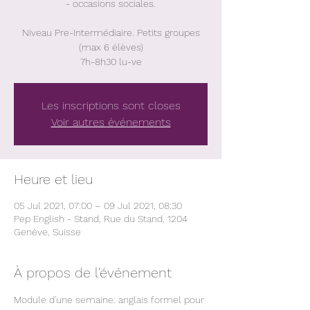
- occasions sociales.
Niveau Pre-Intermédiaire. Petits groupes
(max 6 élèves)
7h-8h30 lu-ve
Les inscriptions sont closes
Voir autres événements
Heure et lieu
05 Jul 2021, 07:00 – 09 Jul 2021, 08:30
Pep English - Stand, Rue du Stand, 1204
Genève, Suisse
À propos de l'événement
Module d'une semaine: anglais formel pour 