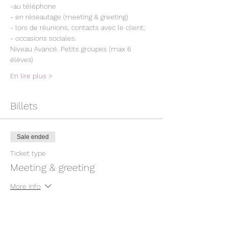
-au téléphone
- en réseautage (meeting & greeting)
- lors de réunions, contacts avec le client;
- occasions sociales.
Niveau Avancé. Petits groupes (max 6 
élèves)
En lire plus >
Billets
Sale ended
Ticket type
Meeting & greeting
More info
Price
CHF 340.00