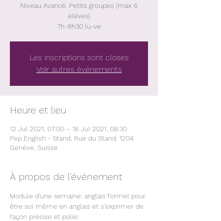
Niveau Avancé. Petits groupes (max 6
élèves)
7h-8h30 lu-ve
Les inscriptions sont closes
Voir autres événements
Heure et lieu
12 Jul 2021, 07:00 – 16 Jul 2021, 08:30
Pep English - Stand, Rue du Stand, 1204
Genève, Suisse
À propos de l'événement
Module d'une semaine: anglais formel pour 
être soi même en anglais et s'exprimer de 
façon précise et polie: