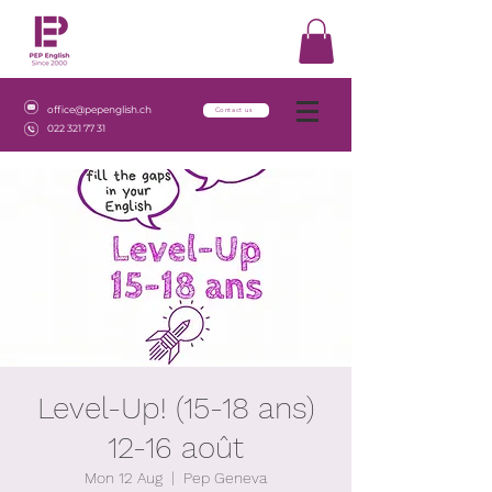
office@pepenglish.ch
Contact us
022 321 77 31
Level-Up! (15-18 ans)
12-16 août
Mon 12 Aug
  |  
Pep Geneva