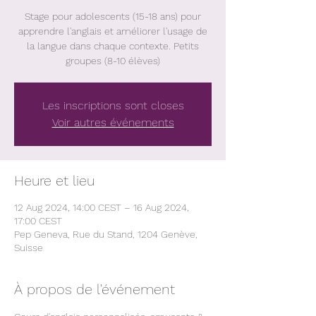
Stage pour adolescents (15-18 ans) pour
apprendre l'anglais et améliorer l'usage de
la langue dans chaque contexte. Petits
groupes (8-10 élèves)
Les inscriptions sont closes
Voir autres événements
Heure et lieu
12 Aug 2024, 14:00 CEST – 16 Aug 2024,
17:00 CEST
Pep Geneva, Rue du Stand, 1204 Genève,
Suisse
À propos de l'événement