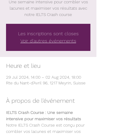
Une semaine intensive pour combler vos
lacunes et maximiser vos résultats avec
notre IELTS Crash course
Les inscriptions sont closes
Voir d'autres événements
Heure et lieu
29 Jul 2024, 14:00 – 02 Aug 2024, 18:00
Rte du Nant-d'Avril 96, 1217 Meyrin, Suisse
À propos de l'événement
IELTS Crash Course : Une semaine 
intensive pour maximiser vos résultats
Notre IELTS Crash Course est conçu pour 
combler vos lacunes et maximiser vos 