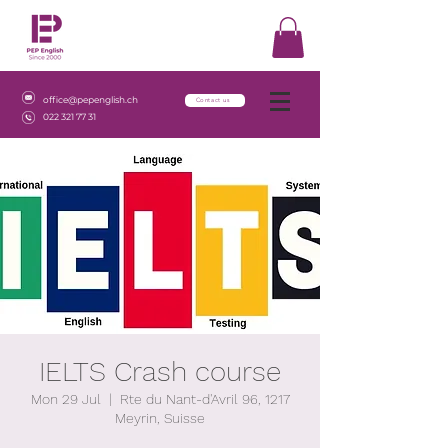
office@pepenglish.ch
Contact us
022 321 77 31
IELTS Crash course
Mon 29 Jul
  |  
Rte du Nant-d'Avril 96, 1217
Meyrin, Suisse