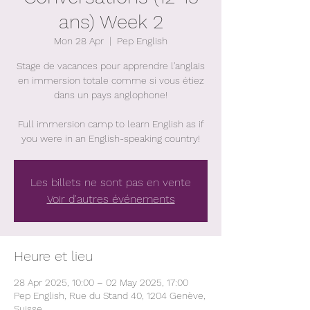
ans) Week 2
Mon 28 Apr
  |  
Pep English
Stage de vacances pour apprendre l'anglais
en immersion totale comme si vous étiez
dans un pays anglophone!
Full immersion camp to learn English as if
you were in an English-speaking country!
Les billets ne sont pas en vente
Voir d'autres événements
Heure et lieu
28 Apr 2025, 10:00 – 02 May 2025, 17:00
Pep English, Rue du Stand 40, 1204 Genève,
Suisse