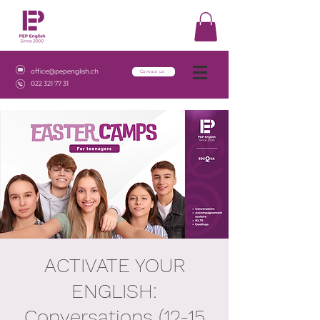
office@pepenglish.ch
Contact us
022 321 77 31
ACTIVATE YOUR
ENGLISH:
Conversations (12-15