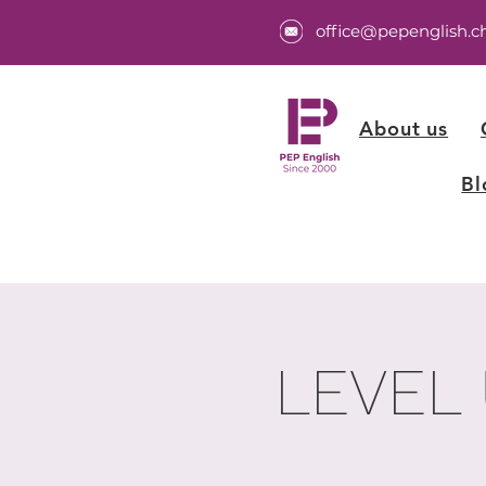
office@pepenglish.c
About us
Bl
LEVEL 