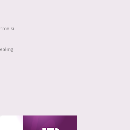
omme si
peaking