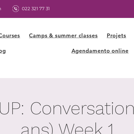
h
022 321 77 31
Courses
Camps & summer classes
Projets
og
Agendamento online
UP: Conversations
ans) Week 1