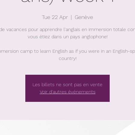
Tue 22 Apr
  |  
Genève
de vacances pour apprendre l'anglais en immersion totale c
vous étiez dans un pays anglophone!
mmersion camp to learn English as if you were in an English-s
country!
Les billets ne sont pas en vente
Voir d'autres événements