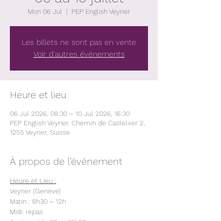
Mon 06 Jul
  |  
PEP English Veyrier
Les billets ne sont pas en vente
Voir d'autres événements
Heure et lieu
06 Jul 2026, 08:30 – 10 Jul 2026, 16:30
PEP English Veyrier, Chemin de Castelver 2,
1255 Veyrier, Suisse
À propos de l'événement
Heure et Lieu :
Veyrier (Genève)
Matin : 8h30 – 12h 
Midi: repas