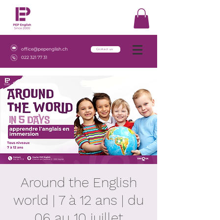
office@pepenglish.ch
Contact us
022 321 77 31
Around the English
world | 7 à 12 ans | du
06 au 10 juillet