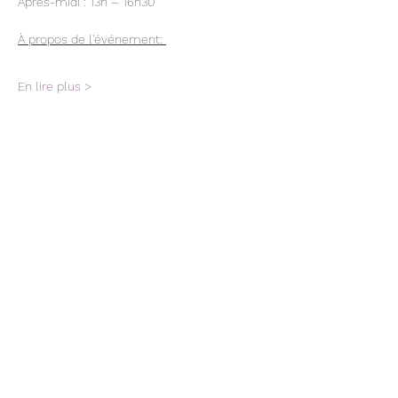
Après-midi : 13h – 16h30 
À propos de l'événement: 
En lire plus >
Partager cet événement
Terms and conditions
Privacy Policy
Description of the levels
Trial class