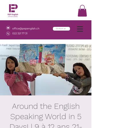
office@pepenglish.ch
Contact us
022 321 77 31
Around the English
Speaking World in 5
Days! | 9 à 12 ans 21-