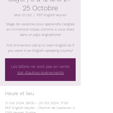
25 Octobre
Mon 21 Oct
  |  
PEP English Veyrier
Stage de vacances pour apprendre l'anglais
en immersion totale comme si vous étiez
dans un pays anglophone!
Full immersion camp to learn English as if
you were in an English-speaking country!
Les billets ne sont pas en vente
Voir d'autres événements
Heure et lieu
21 Oct 2024, 08:00 – 25 Oct 2024, 17:00
PEP English Veyrier , Chemin de Castelver 2,
1255 Veyrier, Suisse