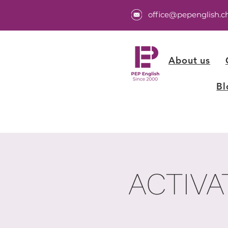
office@pepenglish.c
About us
Bl
ACTIVA