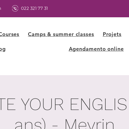
h
022 321 77 31
Courses
Camps & summer classes
Projets
og
Agendamento online
TE YOUR ENGLISH
ans) - Meyrin