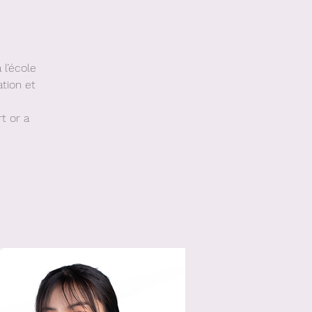
 l’école
tion et
t or a