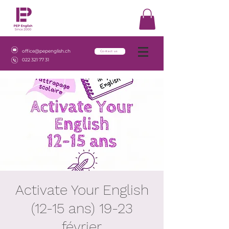
office@pepenglish.ch
Contact us
022 321 77 31
Activate Your English
(12-15 ans) 19-23
février