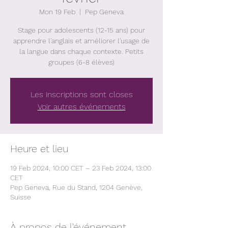
Mon 19 Feb
  |  
Pep Geneva
Stage pour adolescents (12-15 ans) pour
apprendre l'anglais et améliorer l'usage de
la langue dans chaque contexte. Petits
groupes (6-8 élèves)
Les inscriptions sont closes
Voir autres événements
Heure et lieu
19 Feb 2024, 10:00 CET – 23 Feb 2024, 13:00
CET
Pep Geneva, Rue du Stand, 1204 Genève,
Suisse
À propos de l'événement