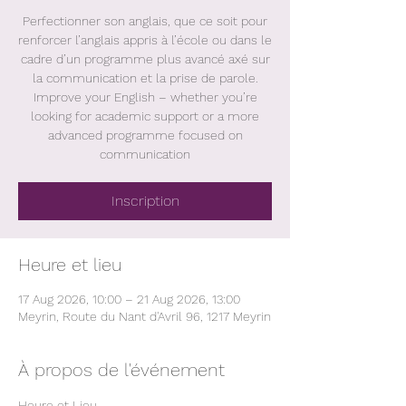
Perfectionner son anglais, que ce soit pour
renforcer l’anglais appris à l’école ou dans le
cadre d’un programme plus avancé axé sur
la communication et la prise de parole.
Improve your English – whether you’re
looking for academic support or a more
advanced programme focused on
communication
Inscription
Heure et lieu
17 Aug 2026, 10:00 – 21 Aug 2026, 13:00
Meyrin, Route du Nant d'Avril 96, 1217 Meyrin
À propos de l'événement
Heure et Lieu