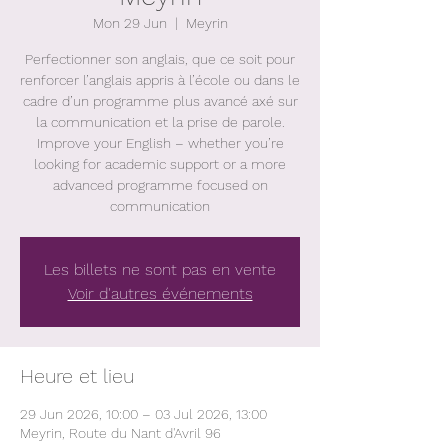
Mon 29 Jun
  |  
Meyrin
Perfectionner son anglais, que ce soit pour
renforcer l’anglais appris à l’école ou dans le
cadre d’un programme plus avancé axé sur
la communication et la prise de parole.
Improve your English – whether you’re
looking for academic support or a more
advanced programme focused on
communication
Les billets ne sont pas en vente
Voir d'autres événements
Heure et lieu
29 Jun 2026, 10:00 – 03 Jul 2026, 13:00
Meyrin, Route du Nant d'Avril 96