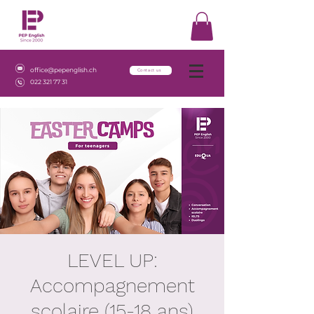
office@pepenglish.ch
Contact us
022 321 77 31
LEVEL UP:
Accompagnement
scolaire (15-18 ans)