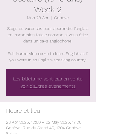
Week 2
Mon 28 Apr
  |  
Genève
Stage de vacances pour apprendre l'anglais
en immersion totale comme si vous étiez
dans un pays anglophone!
Full immersion camp to learn English as if
you were in an English-speaking country!
Les billets ne sont pas en vente
Voir d'autres événements
Heure et lieu
28 Apr 2025, 10:00 – 02 May 2025, 17:00
Genève, Rue du Stand 40, 1204 Genève,
Suisse