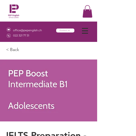
office@pepenglish.ch
Contact us
022 321 77 31
< Back
IELTS Preparation -