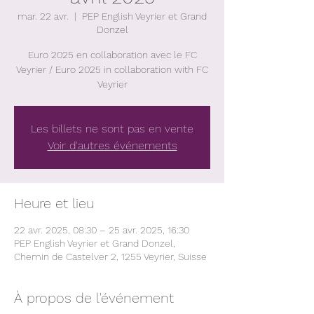
mar. 22 avr.
  |  
PEP English Veyrier et Grand
Donzel
Euro 2025 en collaboration avec le FC
Veyrier / Euro 2025 in collaboration with FC
Veyrier
Les billets ne sont pas en vente
Voir d'autres événements
Heure et lieu
22 avr. 2025, 08:30 – 25 avr. 2025, 16:30
PEP English Veyrier et Grand Donzel,
Chemin de Castelver 2, 1255 Veyrier, Suisse
À propos de l'événement